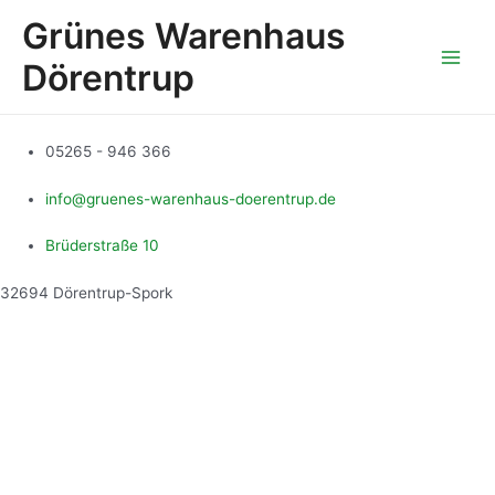
Zum
Main
Grünes Warenhaus
Inhalt
Men
springen
Dörentrup
05265 - 946 366
info@gruenes-warenhaus-doerentrup.de
Brüderstraße 10
32694 Dörentrup-Spork